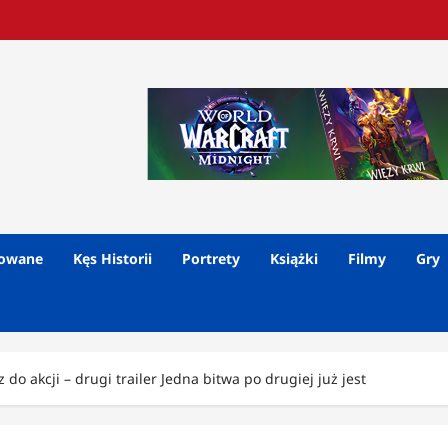
lowane
Kęs Historii
Portrety
Książki
Filmy
Gry
o akcji – drugi trailer Jedna bitwa po drugiej już jest