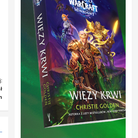
:
ł
m