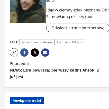
Editor
Idąc w ciemny szlak nieznany, Od
Samowładną dzierży moc
Odwiedź stronę internetową
Tags:
Jedna bitwa po drugiej
Leonardo DiCaprio
Z
Poprzedni:
NEWS: Ezra powraca, pierwszy kadr z Ahsoki 2
o
już jest
b
a
c
Powiązane treści
z