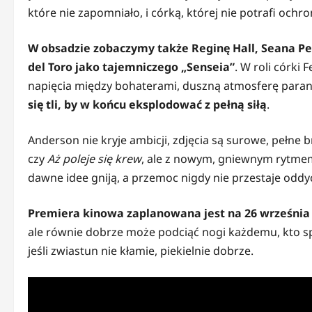
które nie zapomniało, i córką, której nie potrafi ochro
W obsadzie zobaczymy także Reginę Hall, Seana Pen
del Toro jako tajemniczego „Senseia”
. W roli córki
napięcia między bohaterami, duszną atmosferę parano
się tli, by w końcu eksplodować z pełną siłą
.
Anderson nie kryje ambicji, zdjęcia są surowe, pełne 
czy
Aż poleje się krew
, ale z nowym, gniewnym rytme
dawne idee gniją, a przemoc nigdy nie przestaje odd
Premiera kinowa zaplanowana jest na 26 września
ale równie dobrze może podciąć nogi każdemu, kto spo
jeśli zwiastun nie kłamie, piekielnie dobrze.