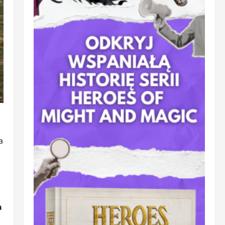
a
a
,