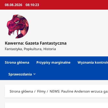
Przejdź
08.08.2026
08:10:26
do
treści
Kawerna: Gazeta Fantastyczna
Fantastyka, Popkultura, Historia
Strona główna
Przypisy marginalne
Wyznania kontro
Sprawozdania
Strona główna
Filmy
NEWS: Pauline Anderson wrzuca gaz d