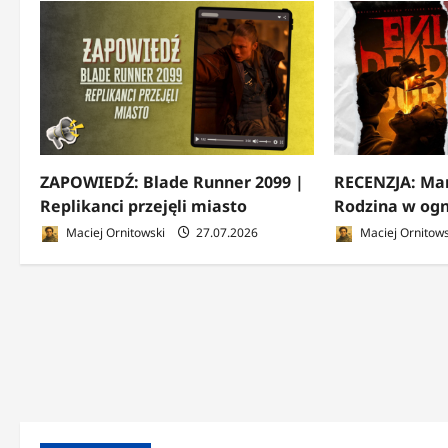
w
p
i
s
y
ZAPOWIEDŹ: Blade Runner 2099 |
RECENZJA: Mar
Replikanci przejęli miasto
Rodzina w ogn
Maciej Ornitowski
27.07.2026
Maciej Ornitows