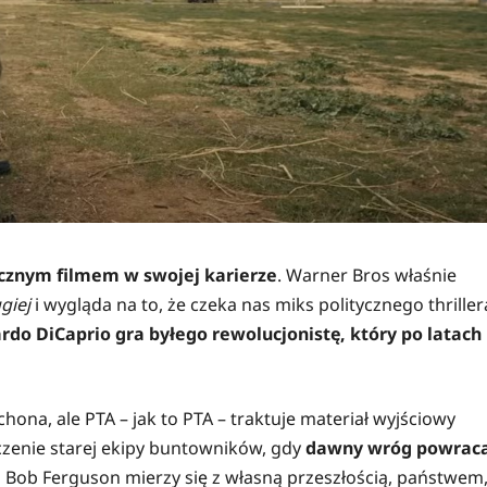
cznym filmem w swojej karierze
. Warner Bros właśnie
giej
i wygląda na to, że czeka nas miks politycznego thriller
rdo DiCaprio gra byłego rewolucjonistę, który po latach
na, ale PTA – jak to PTA – traktuje materiał wyjściowy
czenie starej ekipy buntowników, gdy
dawny wróg powrac
ko Bob Ferguson mierzy się z własną przeszłością, państwem