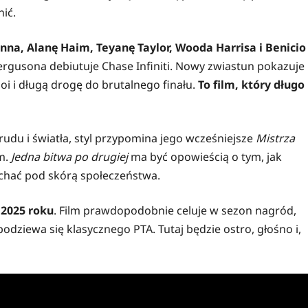
nić.
na, Alanę Haim, Teyanę Taylor, Wooda Harrisa i Benicio
 Fergusona debiutuje Chase Infiniti. Nowy zwiastun pokazuje
i i długą drogę do brutalnego finału.
To film, który długo
brudu i światła, styl przypomina jego wcześniejsze
Mistrza
m.
Jedna bitwa po drugiej
ma być opowieścią o tym, jak
ychać pod skórą społeczeństwa.
 2025 roku
. Film prawdopodobnie celuje w sezon nagród,
dziewa się klasycznego PTA. Tutaj będzie ostro, głośno i,