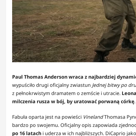
Paul Thomas Anderson wraca z najbardziej dynami
wypuściło drugi oficjalny zwiastun
Jednej bitwy po dru
z pełnokrwistym dramatem o zemście i utracie.
Leona
milczenia rusza w bój, by uratować porwaną córkę
.
Fabuła oparta jest na powieści
Vineland
Thomasa Pyncho
bardzo po swojemu. Oficjalny opis zapowiada zjedno
po 16 latach
i uderza w ich najbliższych. DiCaprio ja