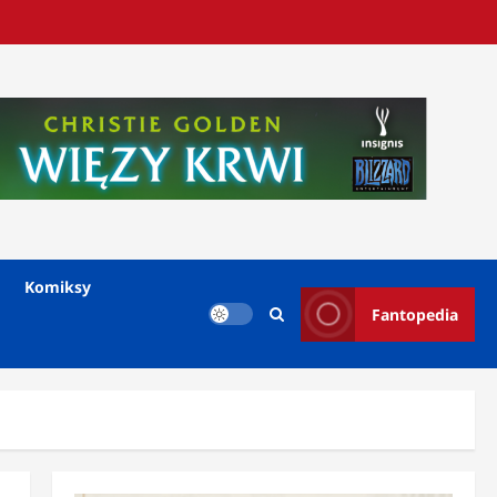
Komiksy
Fantopedia