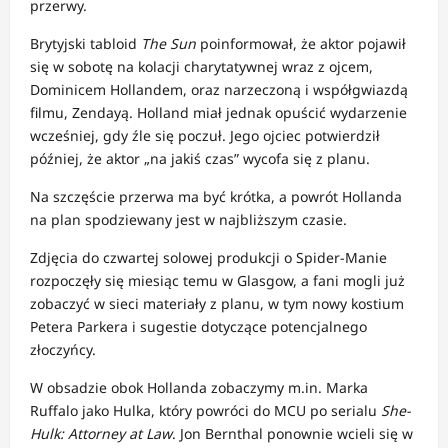
przerwy.
Brytyjski tabloid
The Sun
poinformował, że aktor pojawił
się w sobotę na kolacji charytatywnej wraz z ojcem,
Dominicem Hollandem, oraz narzeczoną i współgwiazdą
filmu, Zendayą. Holland miał jednak opuścić wydarzenie
wcześniej, gdy źle się poczuł. Jego ojciec potwierdził
później, że aktor „na jakiś czas” wycofa się z planu.
Na szczęście przerwa ma być krótka, a powrót Hollanda
na plan spodziewany jest w najbliższym czasie.
Zdjęcia do czwartej solowej produkcji o Spider-Manie
rozpoczęły się miesiąc temu w Glasgow, a fani mogli już
zobaczyć w sieci materiały z planu, w tym nowy kostium
Petera Parkera i sugestie dotyczące potencjalnego
złoczyńcy.
W obsadzie obok Hollanda zobaczymy m.in. Marka
Ruffalo jako Hulka, który powróci do MCU po serialu
She-
Hulk: Attorney at Law
. Jon Bernthal ponownie wcieli się w