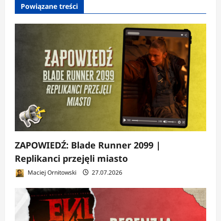
Powiązane treści
i
s
y
ZAPOWIEDŹ: Blade Runner 2099 |
Replikanci przejęli miasto
Maciej Ornitowski
27.07.2026