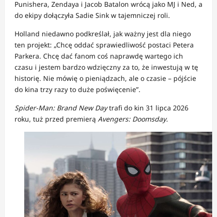
Punishera, Zendaya i Jacob Batalon wrócą jako MJ i Ned, a
do ekipy dołączyła Sadie Sink w tajemniczej roli.
Holland niedawno podkreślał, jak ważny jest dla niego
ten projekt: „Chcę oddać sprawiedliwość postaci Petera
Parkera. Chcę dać fanom coś naprawdę wartego ich
czasu i jestem bardzo wdzięczny za to, że inwestują w tę
historię. Nie mówię o pieniądzach, ale o czasie – pójście
do kina trzy razy to duże poświęcenie”.
Spider-Man: Brand New Day
trafi do kin 31 lipca 2026
roku, tuż przed premierą
Avengers: Doomsday
.