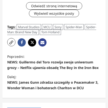
Odwiedź stronę internetową
Wyświetl wszystkie posty
Tags:
Marvel Studios
MCU
Sony
Spider-Man
Spider-
Man: Brand New Day
Tom Holland
Z
Poprzedni:
o
NEWS: Guillermo del Toro rozwija swoje uniwersum
b
grozy – Netflix ujawnia obsadę The Boy in the Iron Box
a
Dalej:
c
NEWS: James Gunn zdradza szczegóły o Peacemaker 3,
Wonder Woman i bohaterach Charlton w DCU
z
w
p