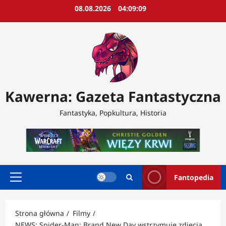
Przejdź
08.08.2026
04:09:12
do
treści
Kawerna: Gazeta Fantastyczna
Fantastyka, Popkultura, Historia
Fantopedia
Menu
główne
Strona główna
Filmy
NEWS: Spider-Man: Brand New Day wstrzymuje zdjęcia