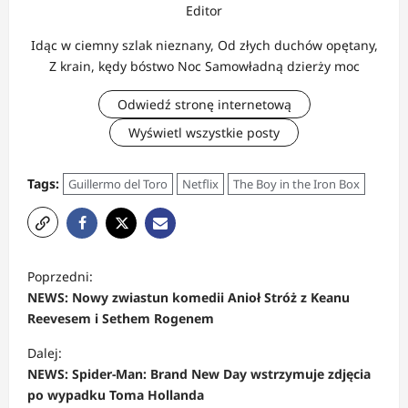
Editor
Idąc w ciemny szlak nieznany, Od złych duchów opętany,
Z krain, kędy bóstwo Noc Samowładną dzierży moc
Odwiedź stronę internetową
Wyświetl wszystkie posty
Tags:
Guillermo del Toro
Netflix
The Boy in the Iron Box
Z
Poprzedni:
o
NEWS: Nowy zwiastun komedii Anioł Stróż z Keanu
b
Reevesem i Sethem Rogenem
a
Dalej:
c
NEWS: Spider-Man: Brand New Day wstrzymuje zdjęcia
po wypadku Toma Hollanda
z