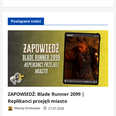
w
p
Powiązane treści
i
s
y
ZAPOWIEDŹ: Blade Runner 2099 |
Replikanci przejęli miasto
Maciej Ornitowski
27.07.2026