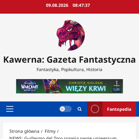
Przejdź
09.08.2026
08:47:39
do
treści
Kawerna: Gazeta Fantastyczna
Fantastyka, Popkultura, Historia
Fantopedia
Menu
główne
Strona główna
Filmy
NEWS: Guillermo del Toro rozwija swoje uniwersum