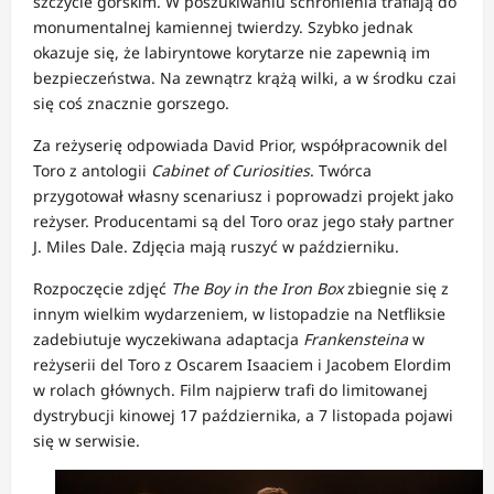
szczycie górskim. W poszukiwaniu schronienia trafiają do
monumentalnej kamiennej twierdzy. Szybko jednak
okazuje się, że labiryntowe korytarze nie zapewnią im
bezpieczeństwa. Na zewnątrz krążą wilki, a w środku czai
się coś znacznie gorszego.
Za reżyserię odpowiada David Prior, współpracownik del
Toro z antologii
Cabinet of Curiosities
. Twórca
przygotował własny scenariusz i poprowadzi projekt jako
reżyser. Producentami są del Toro oraz jego stały partner
J. Miles Dale. Zdjęcia mają ruszyć w październiku.
Rozpoczęcie zdjęć
The Boy in the Iron Box
zbiegnie się z
innym wielkim wydarzeniem, w listopadzie na Netfliksie
zadebiutuje wyczekiwana adaptacja
Frankensteina
w
reżyserii del Toro z Oscarem Isaaciem i Jacobem Elordim
w rolach głównych. Film najpierw trafi do limitowanej
dystrybucji kinowej 17 października, a 7 listopada pojawi
się w serwisie.