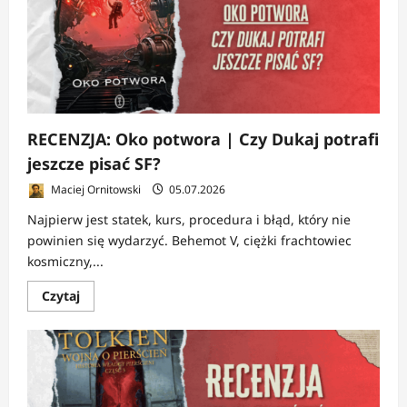
|
Prawda
zdejmuje
maskę
RECENZJA: Oko potwora | Czy Dukaj potrafi
jeszcze pisać SF?
Maciej Ornitowski
05.07.2026
Najpierw jest statek, kurs, procedura i błąd, który nie
powinien się wydarzyć. Behemot V, ciężki frachtowiec
kosmiczny,...
Dowiedz
Czytaj
się
więcej
o
RECENZJA:
Oko
potwora
|
Czy