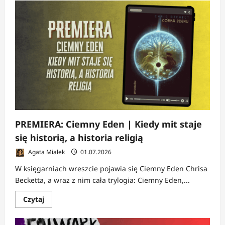
o
RECENZJA:
Czerwona
zima
|
Bestia,
demon
i
złamane
serce
PREMIERA: Ciemny Eden | Kiedy mit staje
się historią, a historia religią
Agata Miałek
01.07.2026
W księgarniach wreszcie pojawia się Ciemny Eden Chrisa
Becketta, a wraz z nim cała trylogia: Ciemny Eden,...
Dowiedz
Czytaj
się
więcej
o