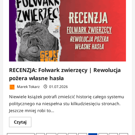
PREMIERA:
Ciemny
Eden
|
Kiedy
mit
staje
się
historią,
a
historia
religią
RECENZJA: Folwark zwierzęcy | Rewolucja
pożera własne hasła
Marek Tokarz
01.07.2026
Niewiele książek potrafi zmieścić historię całego systemu
politycznego na niespełna stu kilkudziesięciu stronach.
Jeszcze mniej robi to...
Dowiedz
Czytaj
się
więcej
o