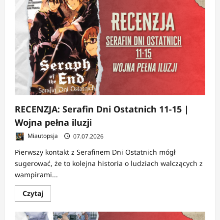
Atelier
spiczastych
kapeluszy
6-
7
|
Magia
dojrzewa
razem
z
bohaterami
RECENZJA: Serafin Dni Ostatnich 11-15 |
Wojna pełna iluzji
Miautopsja
07.07.2026
Pierwszy kontakt z Serafinem Dni Ostatnich mógł
sugerować, że to kolejna historia o ludziach walczących z
wampirami...
Dowiedz
Czytaj
się
więcej
o