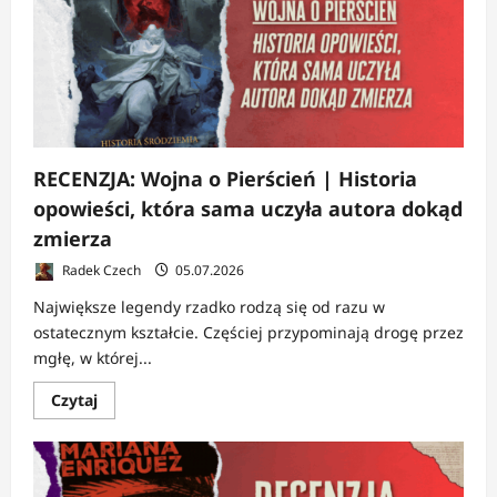
Dukaj
potrafi
jeszcze
pisać
SF?
RECENZJA: Wojna o Pierścień | Historia
opowieści, która sama uczyła autora dokąd
zmierza
Radek Czech
05.07.2026
Największe legendy rzadko rodzą się od razu w
ostatecznym kształcie. Częściej przypominają drogę przez
mgłę, w której...
Dowiedz
Czytaj
się
więcej
o
RECENZJA:
Wojna
o