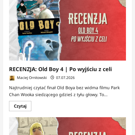
RECENZJA:
Serafin
Dni
Ostatnich
11-
15
|
Wojna
pełna
iluzji
RECENZJA: Old Boy 4 | Po wyjściu z celi
Maciej Ornitowski
07.07.2026
Najtrudniej czytać finał Old Boya bez widma filmu Park
Chan Wooka siedzącego gdzieś z tyłu głowy. To...
Dowiedz
Czytaj
się
więcej
o
RECENZJA:
Old
Boy