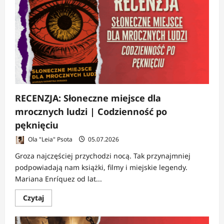
Pierścień
|
Historia
opowieści,
która
sama
uczyła
autora
dokąd
zmierza
RECENZJA: Słoneczne miejsce dla
mrocznych ludzi | Codzienność po
pęknięciu
Ola "Leia" Psota
05.07.2026
Groza najczęściej przychodzi nocą. Tak przynajmniej
podpowiadają nam książki, filmy i miejskie legendy.
Mariana Enríquez od lat...
Dowiedz
Czytaj
się
więcej
o