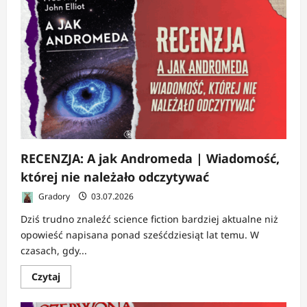
RECENZJA:
Kłamstwa
płaczą
|
Nowe
kroniki
Czarnej
Kompanii
RECENZJA: A jak Andromeda | Wiadomość,
której nie należało odczytywać
Gradory
03.07.2026
Dziś trudno znaleźć science fiction bardziej aktualne niż
opowieść napisana ponad sześćdziesiąt lat temu. W
czasach, gdy...
Dowiedz
Czytaj
się
więcej
o