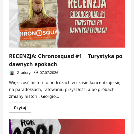
4
|
Po
wyjściu
z
celi
RECENZJA: Chronosquad #1 | Turystyka po
dawnych epokach
Gradory
07.07.2026
Większość historii o podróżach w czasie koncentruje się
na paradoksach, ratowaniu przyszłości albo próbach
zmiany historii. Giorgio...
Dowiedz
Czytaj
się
więcej
o
RECENZJA:
Chronosquad
#1