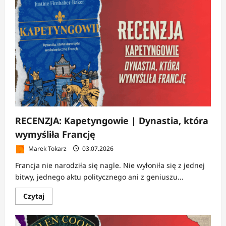
RECENZJA:
Elryk.
Śniące
Miasto
|
Cena
przeznaczenia
RECENZJA: Kapetyngowie | Dynastia, która
wymyśliła Francję
Marek Tokarz
03.07.2026
Francja nie narodziła się nagle. Nie wyłoniła się z jednej
bitwy, jednego aktu politycznego ani z geniuszu...
Dowiedz
Czytaj
się
więcej
o
RECENZJA: