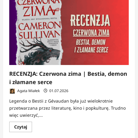
RECENZJA:
A
jak
Andromeda
|
Wiadomość,
której
nie
należało
odczytywać
RECENZJA: Czerwona zima | Bestia, demon
i złamane serce
Agata Miałek
01.07.2026
Legenda o Bestii z Gévaudan była już wielokrotnie
przetwarzana przez literaturę, kino i popkulturę. Trudno
więc uwierzyć,...
Dowiedz
Czytaj
się
więcej