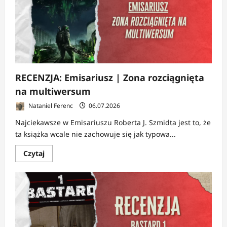
prawdę
RECENZJA: Emisariusz | Zona rozciągnięta
na multiwersum
Nataniel Ferenc
06.07.2026
Najciekawsze w Emisariuszu Roberta J. Szmidta jest to, że
ta książka wcale nie zachowuje się jak typowa...
Dowiedz
Czytaj
się
więcej
o
RECENZJA:
Emisariusz
|
Zona
rozciągnięta
na
multiwersum