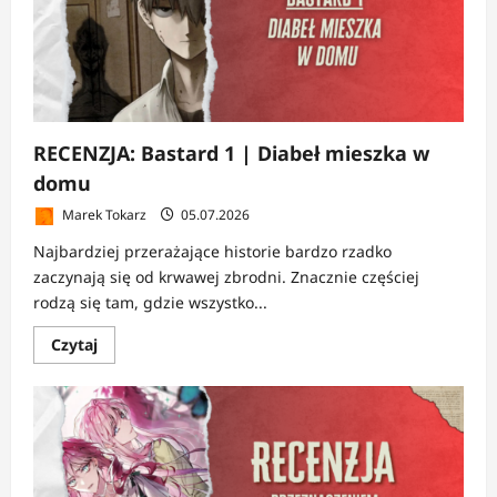
RECENZJA: Bastard 1 | Diabeł mieszka w
domu
Marek Tokarz
05.07.2026
Najbardziej przerażające historie bardzo rzadko
zaczynają się od krwawej zbrodni. Znacznie częściej
rodzą się tam, gdzie wszystko...
Dowiedz
Czytaj
się
więcej
o
RECENZJA:
Bastard
1
|
Diabeł
mieszka