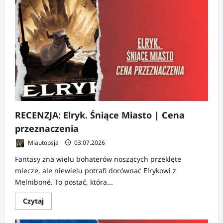
RECENZJA:
Słoneczne
miejsce
dla
mrocznych
ludzi
|
Codzienność
po
pęknięciu
RECENZJA: Elryk. Śniące Miasto | Cena
przeznaczenia
Miautopsja
03.07.2026
Fantasy zna wielu bohaterów noszących przeklęte
miecze, ale niewielu potrafi dorównać Elrykowi z
Melniboné. To postać, która...
Dowiedz
Czytaj
się
więcej
o