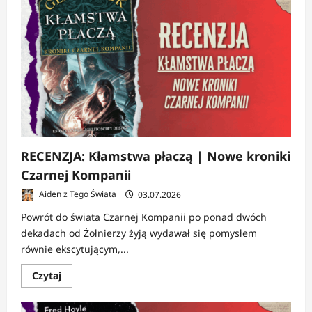
Kapetyngowie
|
Dynastia,
która
wymyśliła
Francję
RECENZJA: Kłamstwa płaczą | Nowe kroniki
Czarnej Kompanii
Aiden z Tego Świata
03.07.2026
Powrót do świata Czarnej Kompanii po ponad dwóch
dekadach od Żołnierzy żyją wydawał się pomysłem
równie ekscytującym,...
Dowiedz
Czytaj
się
więcej
o