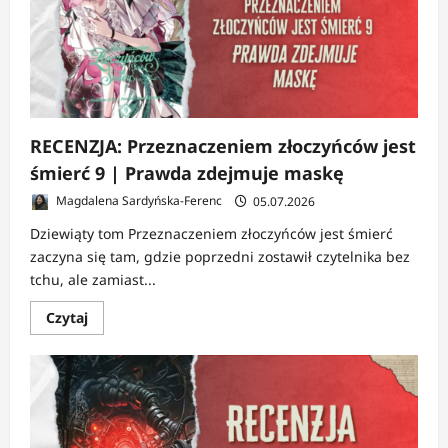
w
domu
RECENZJA: Przeznaczeniem złoczyńców jest
śmierć 9 | Prawda zdejmuje maskę
Magdalena Sardyńska-Ferenc
05.07.2026
Dziewiąty tom Przeznaczeniem złoczyńców jest śmierć
zaczyna się tam, gdzie poprzedni zostawił czytelnika bez
tchu, ale zamiast...
Dowiedz
Czytaj
się
więcej
o
RECENZJA:
Przeznaczeniem
złoczyńców
jest
śmierć
9