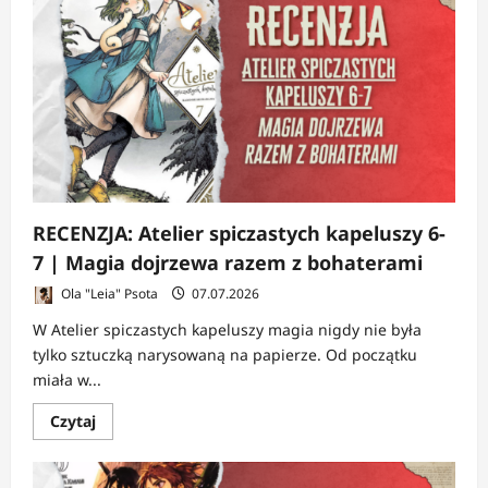
RECENZJA: Atelier spiczastych kapeluszy 6-
7 | Magia dojrzewa razem z bohaterami
Ola "Leia" Psota
07.07.2026
W Atelier spiczastych kapeluszy magia nigdy nie była
tylko sztuczką narysowaną na papierze. Od początku
miała w...
Dowiedz
Czytaj
się
więcej
o
RECENZJA: