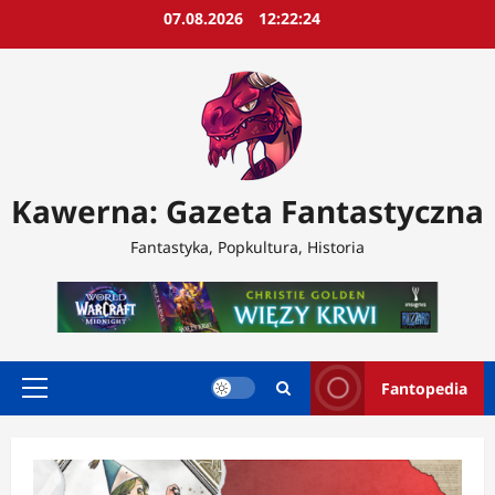
Przejdź
07.08.2026
12:22:26
do
treści
Kawerna: Gazeta Fantastyczna
Fantastyka, Popkultura, Historia
Fantopedia
Menu
główne