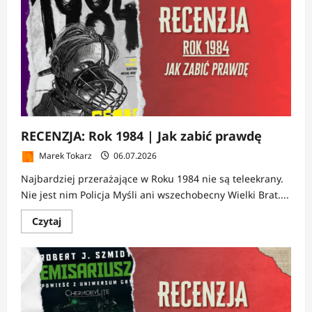
|
Turystyka
po
dawnych
epokach
RECENZJA: Rok 1984 | Jak zabić prawdę
Marek Tokarz
06.07.2026
Najbardziej przerażające w Roku 1984 nie są teleekrany.
Nie jest nim Policja Myśli ani wszechobecny Wielki Brat....
Dowiedz
Czytaj
się
więcej
o
RECENZJA:
Rok
1984
|
Jak
zabić