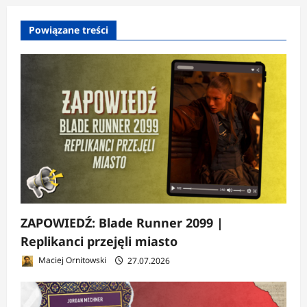
p
Powiązane treści
i
s
y
ZAPOWIEDŹ: Blade Runner 2099 |
Replikanci przejęli miasto
Maciej Ornitowski
27.07.2026