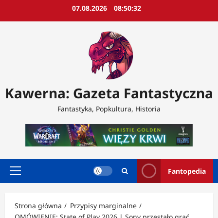
Przejdź
07.08.2026
08:50:34
do
treści
Kawerna: Gazeta Fantastyczna
Fantastyka, Popkultura, Historia
Fantopedia
Menu
główne
Strona główna
Przypisy marginalne
OMÓWIENIE: State of Play 2026 | Sony przestało grać