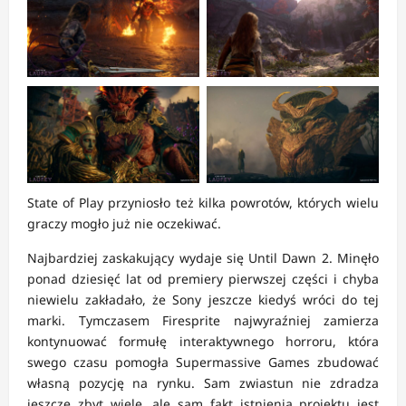
State of Play przyniosło też kilka powrotów, których wielu
graczy mogło już nie oczekiwać.
Najbardziej zaskakujący wydaje się Until Dawn 2. Minęło
ponad dziesięć lat od premiery pierwszej części i chyba
niewielu zakładało, że Sony jeszcze kiedyś wróci do tej
marki. Tymczasem Firesprite najwyraźniej zamierza
kontynuować formułę interaktywnego horroru, która
swego czasu pomogła Supermassive Games zbudować
własną pozycję na rynku. Sam zwiastun nie zdradza
jeszcze zbyt wiele, ale sam fakt istnienia projektu jest