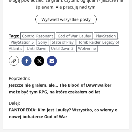
Mogę powiedzieć, że gram, czytam, oglądam - jeszcze nie
śpiewam. Ale pracuję nad tym.
Wyświetl wszystkie posty
Tags:
Control Resonant
God of War: Laufey
PlayStation
PlayStation 5
Sony
State of Play
Tomb Raider: Legacy of
Atlantis
Until Dawn
Until Dawn 2
Wolverine
Z
Poprzedni:
o
Jeszcze nie grałem, ale… The Blood of Dawnwalker
b
może być tym RPG, na które czekałem od lat
a
Dalej:
c
FANTOPEDIA: Kim jest Laufey? Wszystko, co wiemy o
nowej bohaterce God of War
z
w