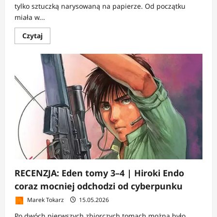
tylko sztuczką narysowaną na papierze. Od początku
miała w...
Dowiedz
Czytaj
się
więcej
o
RECENZJA:
Atelier
spiczastych
kapeluszy
6-
7
|
Magia
dojrzewa
razem
z
bohaterami
RECENZJA: Eden tomy 3–4 | Hiroki Endo
coraz mocniej odchodzi od cyberpunku
Marek Tokarz
15.05.2026
Po dwóch pierwszych zbiorczych tomach można było