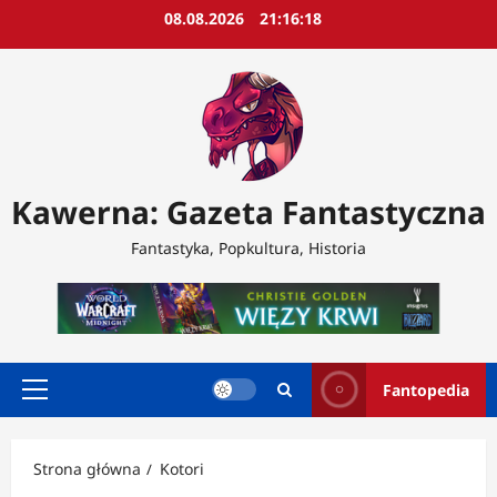
Przejdź
08.08.2026
21:16:20
do
treści
Kawerna: Gazeta Fantastyczna
Fantastyka, Popkultura, Historia
Fantopedia
Menu
główne
Strona główna
Kotori