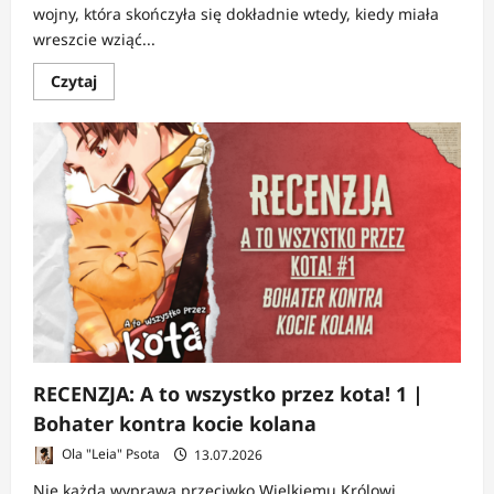
wojny, która skończyła się dokładnie wtedy, kiedy miała
wreszcie wziąć...
Dowiedz
Czytaj
się
więcej
o
RECENZJA:
Soara
i
domy
dla
potworów
1
|
Zbudować
sobie
miejsce
RECENZJA: A to wszystko przez kota! 1 |
Bohater kontra kocie kolana
Ola "Leia" Psota
13.07.2026
Nie każda wyprawa przeciwko Wielkiemu Królowi