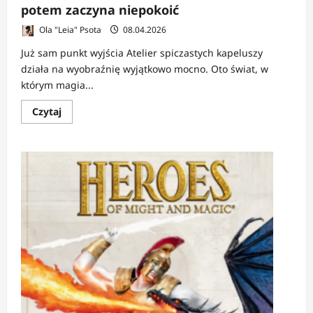
potem zaczyna niepokoić
Ola "Leia" Psota
08.04.2026
Już sam punkt wyjścia Atelier spiczastych kapeluszy
działa na wyobraźnię wyjątkowo mocno. Oto świat, w
którym magia...
Dowiedz
Czytaj
się
więcej
o
RECENZJA:
Atelier
spiczastych
kapeluszy
1–
3
|
Magia,
która
najpierw
zachwyca,
a
potem
zaczyna
niepokoić