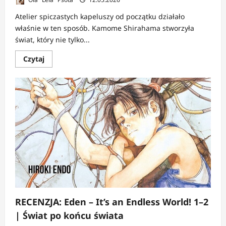
Atelier spiczastych kapeluszy od początku działało
właśnie w ten sposób. Kamome Shirahama stworzyła
świat, który nie tylko...
Dowiedz
Czytaj
się
więcej
o
RECENZJA:
Atelier
spiczastych
kapeluszy
4–
5
|
Coraz
więcej
cieni
pod
baśniową
warstwą
magii
RECENZJA: Eden – It’s an Endless World! 1–2
| Świat po końcu świata