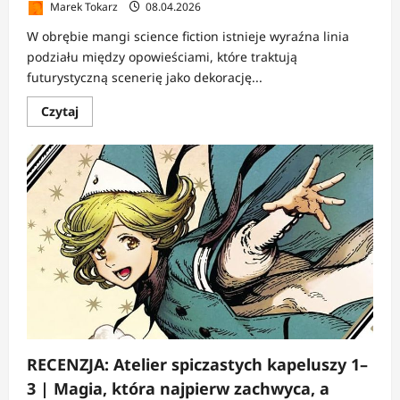
Marek Tokarz
08.04.2026
W obrębie mangi science fiction istnieje wyraźna linia
podziału między opowieściami, które traktują
futurystyczną scenerię jako dekorację...
Dowiedz
Czytaj
się
więcej
o
RECENZJA:
Eden
–
It’s
an
Endless
World!
1–
2
|
Świat
po
końcu
świata
RECENZJA: Atelier spiczastych kapeluszy 1–
3 | Magia, która najpierw zachwyca, a