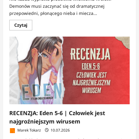
Demonów musi zaczynać się od dramatycznej
przepowiedni, płonącego nieba i miecza...
Dowiedz
Czytaj
się
więcej
o
RECENZJA:
A
to
wszystko
przez
kota!
1
|
Bohater
kontra
kocie
kolana
RECENZJA: Eden 5-6 | Człowiek jest
najgroźniejszym wirusem
Marek Tokarz
10.07.2026