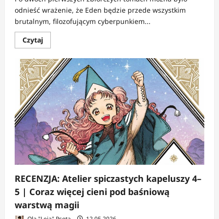
odnieść wrażenie, że Eden będzie przede wszystkim
brutalnym, filozofującym cyberpunkiem...
Dowiedz
Czytaj
się
więcej
o
RECENZJA:
Eden
tomy
3–
4
|
Hiroki
Endo
coraz
mocniej
odchodzi
od
cyberpunku
RECENZJA: Atelier spiczastych kapeluszy 4–
5 | Coraz więcej cieni pod baśniową
warstwą magii
Ola "Leia" Psota
12.05.2026