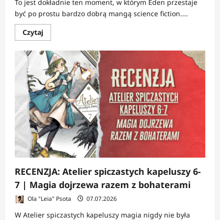
To jest dokładnie ten moment, w którym Eden przestaje
być po prostu bardzo dobrą mangą science fiction....
Dowiedz
Czytaj
się
więcej
o
RECENZJA:
Eden
5-
6
|
Człowiek
jest
najgroźniejszym
wirusem
RECENZJA: Atelier spiczastych kapeluszy 6-
7 | Magia dojrzewa razem z bohaterami
Ola "Leia" Psota
07.07.2026
W Atelier spiczastych kapeluszy magia nigdy nie była