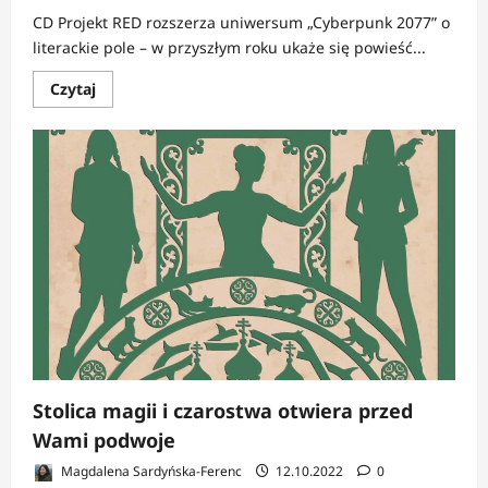
CD Projekt RED rozszerza uniwersum „Cyberpunk 2077” o
literackie pole – w przyszłym roku ukaże się powieść...
Dowiedz
Czytaj
się
więcej
o
Cyberpunk
2077:
Bez
przypadku
|
Rafał
Kosik
w
uniwersum
cyberpsychozy
Stolica magii i czarostwa otwiera przed
Wami podwoje
Magdalena Sardyńska-Ferenc
12.10.2022
0