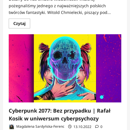
pożegnaliśmy jednego z najważniejszych polskich
twórców fantastyki. Witold Chmielecki, piszący pod...
Dowiedz
Czytaj
się
więcej
o
Zmarł
Feliks
W.
Kres
Cyberpunk 2077: Bez przypadku | Rafał
Kosik w uniwersum cyberpsychozy
Magdalena Sardyńska-Ferenc
13.10.2022
0