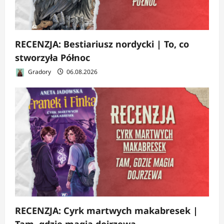
RECENZJA: Bestiariusz nordycki | To, co
stworzyła Północ
Gradory
06.08.2026
RECENZJA: Cyrk martwych makabresek |
Tam, gdzie magia dojrzewa