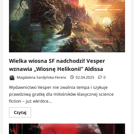
Rebisu
–
trzy
premiery
książkowe
Wielka wiosna SF nadchodzi! Vesper
wznawia „Wiosnę Helikonii” Aldissa
Magdalena Sardyńska-Ferenc
02.04.2025
0
Wydawnictwo Vesper nie zwalnia tempa i szykuje
prawdziwą gratkę dla miłośników klasycznej science
fiction – już wkrótce...
Dowiedz
Czytaj
się
więcej
o
Wielka
wiosna