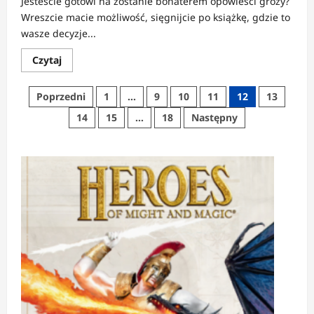
Jesteście gotowi na zostanie bohaterem opowieści grozy?
Wreszcie macie możliwość, sięgnijcie po książkę, gdzie to
wasze decyzje...
Dowiedz
Czytaj
się
więcej
o
Stronicowanie
Poprzedni
1
…
9
10
11
12
13
Świrownia
|
wpisów
14
15
…
18
Następny
Bądź
bohaterem