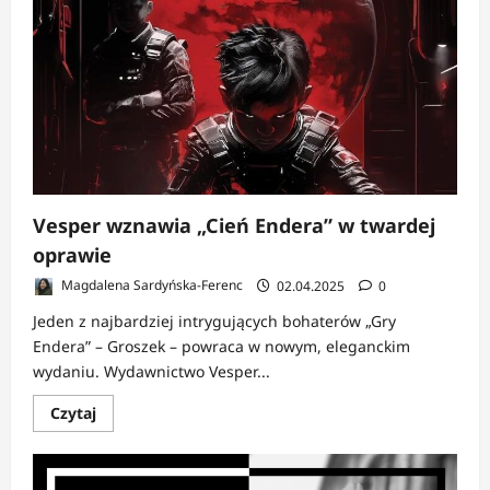
SF
nadchodzi!
Vesper
wznawia
„Wiosnę
Helikonii”
Aldissa
Vesper wznawia „Cień Endera” w twardej
oprawie
Magdalena Sardyńska-Ferenc
02.04.2025
0
Jeden z najbardziej intrygujących bohaterów „Gry
Endera” – Groszek – powraca w nowym, eleganckim
wydaniu. Wydawnictwo Vesper...
Dowiedz
Czytaj
się
więcej
o
Vesper
wznawia