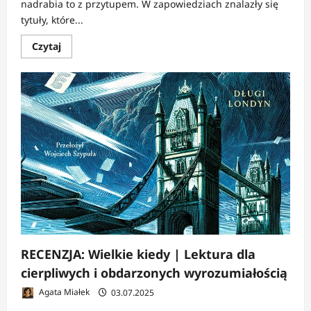
nadrabia to z przytupem. W zapowiedziach znalazły się
tytuły, które...
Dowiedz
Czytaj
się
więcej
o
NEWS:
Fabryka
Słów
odpala
wrzesień
–
Kuang,
Hendel,
Suri
i
Ziemkiewicz
na
starcie
RECENZJA: Wielkie kiedy | Lektura dla
cierpliwych i obdarzonych wyrozumiałością
Agata Miałek
03.07.2025