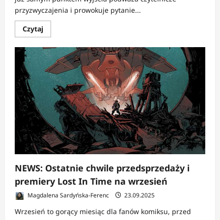
przyzwyczajenia i prowokuje pytanie...
Dowiedz
Czytaj
się
więcej
o
RECENZJA:
Podniebna
krucjata
|
Gdy
średniowieczna
wiara
podbija
kosmos
NEWS: Ostatnie chwile przedsprzedaży i
premiery Lost In Time na wrzesień
Magdalena Sardyńska-Ferenc
23.09.2025
Wrzesień to gorący miesiąc dla fanów komiksu, przed