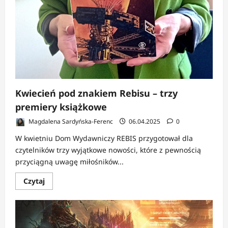
Nawet
jeśli
noszą
skarpetki
z
jednorożcem.
Kwiecień pod znakiem Rebisu – trzy
premiery książkowe
Magdalena Sardyńska-Ferenc
06.04.2025
0
W kwietniu Dom Wydawniczy REBIS przygotował dla
czytelników trzy wyjątkowe nowości, które z pewnością
przyciągną uwagę miłośników...
Dowiedz
Czytaj
się
więcej
o
Kwiecień
pod
znakiem