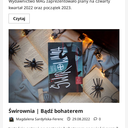
Wydawnictwo MAG zaprezentowało plany na czwarty
kwartał 2022 oraz początek 2023.
Dowiedz
Czytaj
się
więcej
o
Wydawnictwo
MAG
|
Plany
wydawnicze
na
drugą
połowę
2022
(i
nie
tylko)
Świrownia | Bądź bohaterem
Magdalena Sardyńska-Ferenc
29.08.2022
0