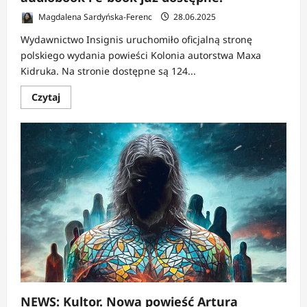
Magdalena Sardyńska-Ferenc
28.06.2025
Wydawnictwo Insignis uruchomiło oficjalną stronę
polskiego wydania powieści Kolonia autorstwa Maxa
Kidruka. Na stronie dostępne są 124...
Dowiedz
Czytaj
się
więcej
o
NEWS:
Kolonia
Maxa
Kidruka
–
darmowy
audiobook
i
e-
book
już
dostępne!
NEWS: Kultor. Nowa powieść Artura