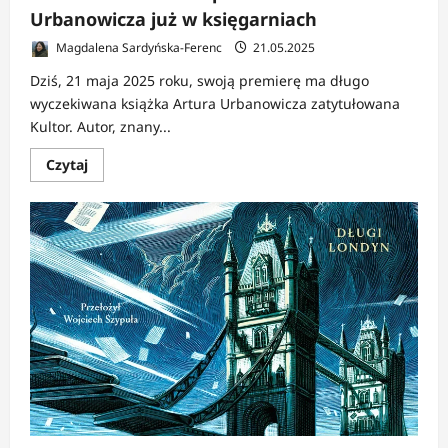
Urbanowicza już w księgarniach
Magdalena Sardyńska-Ferenc
21.05.2025
Dziś, 21 maja 2025 roku, swoją premierę ma długo
wyczekiwana książka Artura Urbanowicza zatytułowana
Kultor. Autor, znany...
Dowiedz
Czytaj
się
więcej
o
NEWS:
Kultor.
Nowa
powieść
Artura
Urbanowicza
już
w
księgarniach