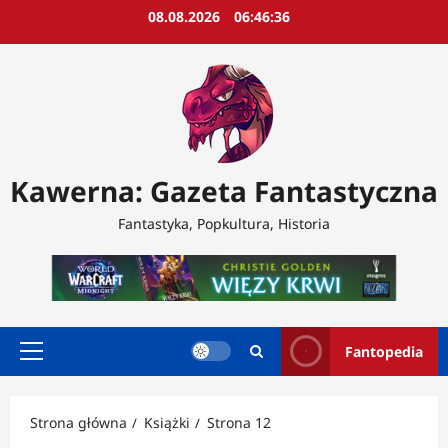
Przejdź
08.08.2026
06:46:39
do
treści
Kawerna: Gazeta Fantastyczna
Fantastyka, Popkultura, Historia
Fantopedia
Menu
główne
Strona główna
Książki
Strona 12