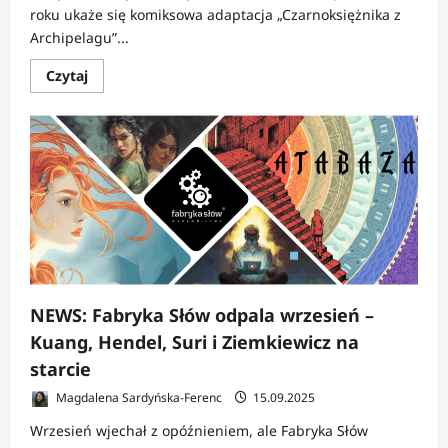
roku ukaże się komiksowa adaptacja „Czarnoksiężnika z
Archipelagu”...
Dowiedz
Czytaj
się
więcej
o
NEWS:
„Czarnoksiężnik
z
Archipelagu”
powraca
jako
komiks
NEWS: Fabryka Słów odpala wrzesień –
Kuang, Hendel, Suri i Ziemkiewicz na
starcie
Magdalena Sardyńska-Ferenc
15.09.2025
Wrzesień wjechał z opóźnieniem, ale Fabryka Słów