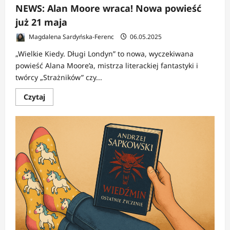
NEWS: Alan Moore wraca! Nowa powieść
już 21 maja
Magdalena Sardyńska-Ferenc
06.05.2025
„Wielkie Kiedy. Długi Londyn” to nowa, wyczekiwana
powieść Alana Moore’a, mistrza literackiej fantastyki i
twórcy „Strażników” czy...
Dowiedz
Czytaj
się
więcej
o
NEWS:
Alan
Moore
wraca!
Nowa
powieść
już
21
maja