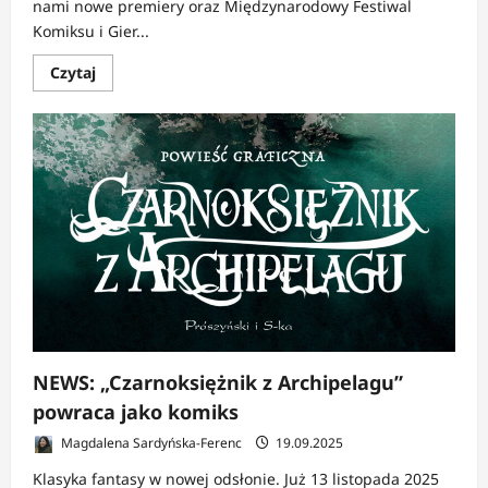
nami nowe premiery oraz Międzynarodowy Festiwal
Komiksu i Gier...
Dowiedz
Czytaj
się
więcej
o
NEWS:
Ostatnie
chwile
przedsprzedaży
i
premiery
Lost
In
Time
na
wrzesień
NEWS: „Czarnoksiężnik z Archipelagu”
powraca jako komiks
Magdalena Sardyńska-Ferenc
19.09.2025
Klasyka fantasy w nowej odsłonie. Już 13 listopada 2025