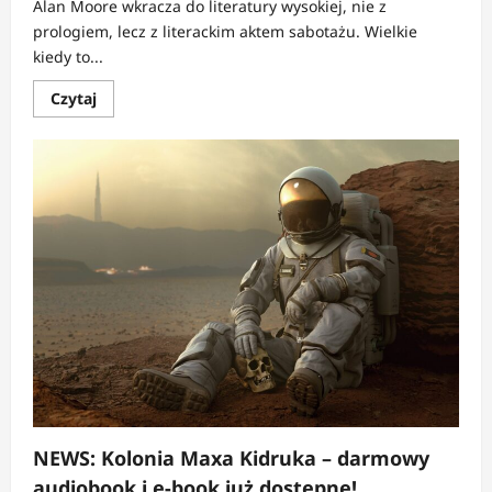
Alan Moore wkracza do literatury wysokiej, nie z
prologiem, lecz z literackim aktem sabotażu. Wielkie
kiedy to...
Dowiedz
Czytaj
się
więcej
o
RECENZJA:
Wielkie
kiedy
|
Lektura
dla
cierpliwych
i
obdarzonych
wyrozumiałością
NEWS: Kolonia Maxa Kidruka – darmowy
audiobook i e-book już dostępne!