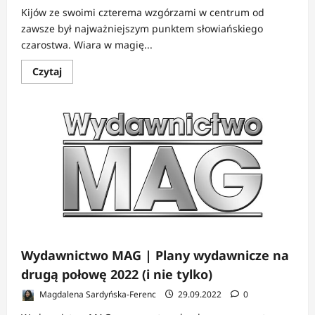
Kijów ze swoimi czterema wzgórzami w centrum od
zawsze był najważniejszym punktem słowiańskiego
czarostwa. Wiara w magię...
Dowiedz
Czytaj
się
więcej
o
Stolica
magii
i
czarostwa
otwiera
przed
Wami
podwoje
Wydawnictwo MAG | Plany wydawnicze na
drugą połowę 2022 (i nie tylko)
Magdalena Sardyńska-Ferenc
29.09.2022
0