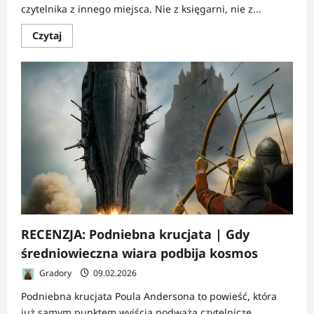
czytelnika z innego miejsca. Nie z księgarni, nie z...
Dowiedz
Czytaj
się
więcej
o
RECENZJA:
Lis
z
Martwego
Lasu
|
Czułość
po
drugiej
stronie
ciszy
RECENZJA: Podniebna krucjata | Gdy
średniowieczna wiara podbija kosmos
Gradory
09.02.2026
Podniebna krucjata Poula Andersona to powieść, która
już samym punktem wyjścia podważa czytelnicze