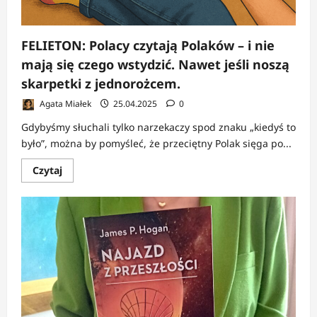
FELIETON: Polacy czytają Polaków – i nie
mają się czego wstydzić. Nawet jeśli noszą
skarpetki z jednorożcem.
Agata Miałek
25.04.2025
0
Gdybyśmy słuchali tylko narzekaczy spod znaku „kiedyś to
było”, można by pomyśleć, że przeciętny Polak sięga po...
Dowiedz
Czytaj
się
więcej
o
FELIETON:
Polacy
czytają
Polaków
–
i
nie
mają
się
czego
wstydzić.